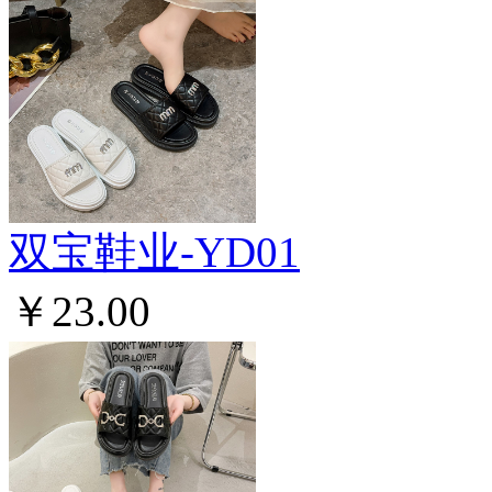
双宝鞋业-YD01
￥23.00