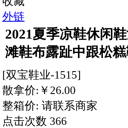
收藏
外链
2021夏季凉鞋休闲
滩鞋布露趾中跟松糕
[双宝鞋业-1515]
散拿价:
￥
26.00
整箱价:
请联系商家
点击次数
366