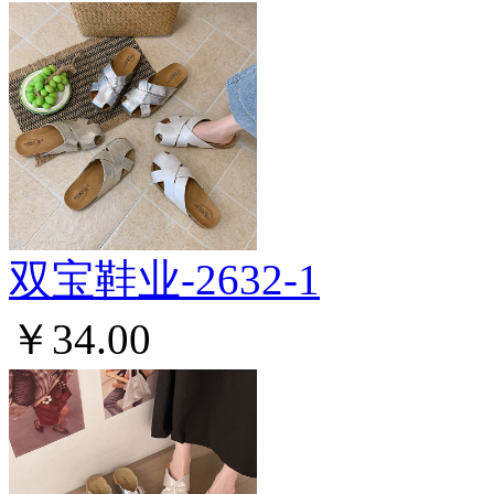
双宝鞋业-2632-1
￥34.00