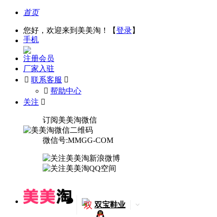
首页
您好，欢迎来到美美淘！【
登录
】
手机
注册会员
厂家入驻

联系客服

󰅃
帮助中心
关注

订阅美美淘微信
微信号:MMGG-COM
双
双宝鞋业