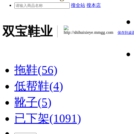
搜全站
搜本店
双宝鞋业
http://shihuixieye.mmgg.com
保存到桌
拖鞋(56)
低帮鞋(4)
靴子(5)
已下架(1091)